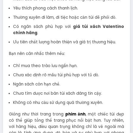
Yêu thích phong cách thanh lịch.
Thường xuyên đi làm, đi tiệc hoặc cần túi dễ phối đồ.
Có ngân sách phù hợp với
giá túi xách Valentino
chính hãng
.
Ưu tiên chất lượng hoàn thiện và giá trị thương hiệu.
Bạn nên cân nhắc thêm nếu:
Chỉ mua theo trào lưu ngắn hạn.
Chưa xác định rõ mẫu túi phù hợp với tủ đồ.
Ngân sách còn hạn chế.
Chưa tìm được nơi bán túi xách đáng tin cậy.
Không có nhu cầu sử dụng quá thường xuyên.
Giống như thời trang trong
phim ảnh
, một chiếc túi đẹp
có thể giúp tổng thể trang phục nổi bật hơn. Tuy nhiên,
với hàng hiệu, điều quan trọng không chỉ là vẻ ngoài mà
còn là tính ứng dụng, độ bền và sự phù hợp với phong