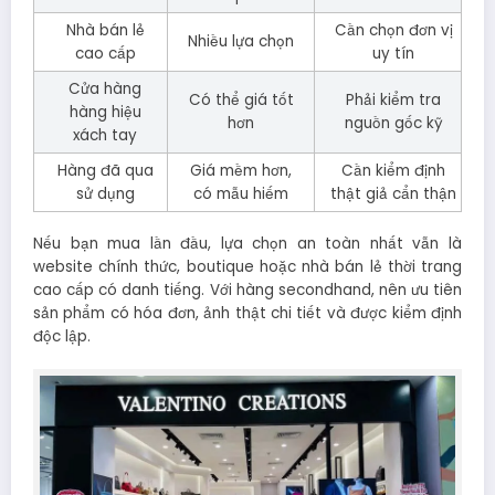
Nhà bán lẻ
Cần chọn đơn vị
Nhiều lựa chọn
cao cấp
uy tín
Cửa hàng
Có thể giá tốt
Phải kiểm tra
hàng hiệu
hơn
nguồn gốc kỹ
xách tay
Hàng đã qua
Giá mềm hơn,
Cần kiểm định
sử dụng
có mẫu hiếm
thật giả cẩn thận
Nếu bạn mua lần đầu, lựa chọn an toàn nhất vẫn là
website chính thức, boutique hoặc nhà bán lẻ thời trang
cao cấp có danh tiếng. Với hàng secondhand, nên ưu tiên
sản phẩm có hóa đơn, ảnh thật chi tiết và được kiểm định
độc lập.