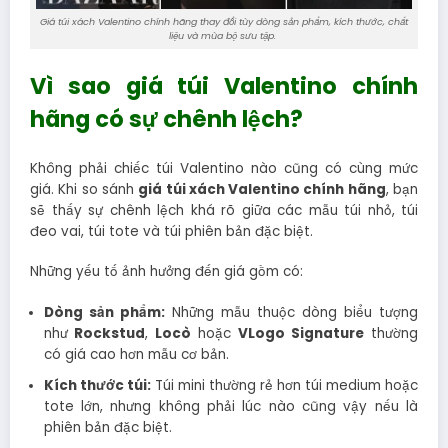
Giá túi xách Valentino chính hãng thay đổi tùy dòng sản phẩm, kích thước, chất
liệu và mùa bộ sưu tập.
Vì sao giá túi Valentino chính
hãng có sự chênh lệch?
Không phải chiếc túi Valentino nào cũng có cùng mức
giá. Khi so sánh
giá túi xách Valentino chính hãng
, bạn
sẽ thấy sự chênh lệch khá rõ giữa các mẫu túi nhỏ, túi
đeo vai, túi tote và túi phiên bản đặc biệt.
Những yếu tố ảnh hưởng đến giá gồm có:
Dòng sản phẩm:
Những mẫu thuộc dòng biểu tượng
như
Rockstud
,
Locò
hoặc
VLogo Signature
thường
có giá cao hơn mẫu cơ bản.
Kích thước túi:
Túi mini thường rẻ hơn túi medium hoặc
tote lớn, nhưng không phải lúc nào cũng vậy nếu là
phiên bản đặc biệt.