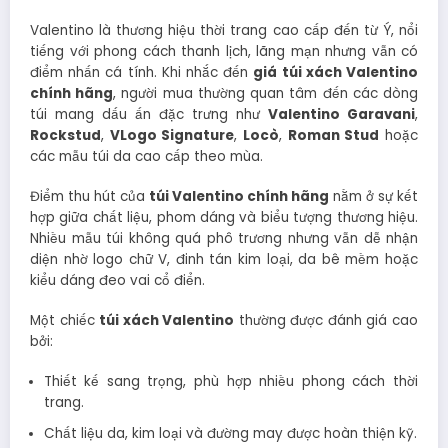
Valentino là thương hiệu thời trang cao cấp đến từ Ý, nổi
tiếng với phong cách thanh lịch, lãng mạn nhưng vẫn có
điểm nhấn cá tính. Khi nhắc đến
giá túi xách Valentino
chính hãng
, người mua thường quan tâm đến các dòng
túi mang dấu ấn đặc trưng như
Valentino Garavani
,
Rockstud
,
VLogo Signature
,
Locò
,
Roman Stud
hoặc
các mẫu túi da cao cấp theo mùa.
Điểm thu hút của
túi Valentino chính hãng
nằm ở sự kết
hợp giữa chất liệu, phom dáng và biểu tượng thương hiệu.
Nhiều mẫu túi không quá phô trương nhưng vẫn dễ nhận
diện nhờ logo chữ V, đinh tán kim loại, da bê mềm hoặc
kiểu dáng đeo vai cổ điển.
Một chiếc
túi xách Valentino
thường được đánh giá cao
bởi:
Thiết kế sang trọng, phù hợp nhiều phong cách thời
trang.
Chất liệu da, kim loại và đường may được hoàn thiện kỹ.