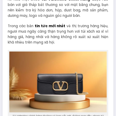
bán với giá thấp bất thường so với mặt bằng chung, bạn
nên kiểm tra kỹ hóa đơn, hộp, dust bag, mã sản phẩm,
đường may, logo và nguồn gốc người bán.
Trong các bản
tin tức mới nhất
về thị trường hàng hiệu,
người mua ngày càng thận trọng hơn với túi xách xa xỉ vì
hàng giả, hàng nhái và hàng không rõ xuất xứ xuất hiện
khá nhiều trên mạng xã hội.
Túi Valentino chính hãng thường có logo sắc nét, đường may đều, phom túi