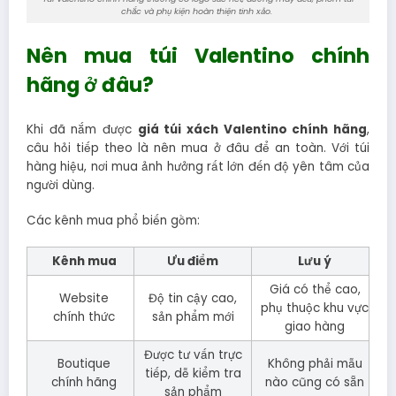
chắc và phụ kiện hoàn thiện tinh xảo.
Nên mua túi Valentino chính
hãng ở đâu?
Khi đã nắm được
giá túi xách Valentino chính hãng
,
câu hỏi tiếp theo là nên mua ở đâu để an toàn. Với túi
hàng hiệu, nơi mua ảnh hưởng rất lớn đến độ yên tâm của
người dùng.
Các kênh mua phổ biến gồm:
Kênh mua
Ưu điểm
Lưu ý
Giá có thể cao,
Website
Độ tin cậy cao,
phụ thuộc khu vực
chính thức
sản phẩm mới
giao hàng
Được tư vấn trực
Boutique
Không phải mẫu
tiếp, dễ kiểm tra
chính hãng
nào cũng có sẵn
sản phẩm