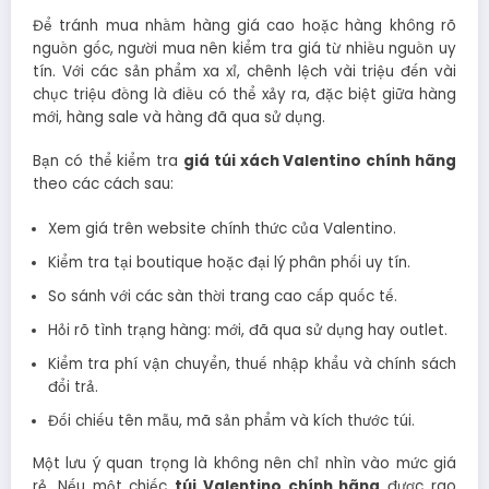
Để tránh mua nhầm hàng giá cao hoặc hàng không rõ
nguồn gốc, người mua nên kiểm tra giá từ nhiều nguồn uy
tín. Với các sản phẩm xa xỉ, chênh lệch vài triệu đến vài
chục triệu đồng là điều có thể xảy ra, đặc biệt giữa hàng
mới, hàng sale và hàng đã qua sử dụng.
Bạn có thể kiểm tra
giá túi xách Valentino chính hãng
theo các cách sau:
Xem giá trên website chính thức của Valentino.
Kiểm tra tại boutique hoặc đại lý phân phối uy tín.
So sánh với các sàn thời trang cao cấp quốc tế.
Hỏi rõ tình trạng hàng: mới, đã qua sử dụng hay outlet.
Kiểm tra phí vận chuyển, thuế nhập khẩu và chính sách
đổi trả.
Đối chiếu tên mẫu, mã sản phẩm và kích thước túi.
Một lưu ý quan trọng là không nên chỉ nhìn vào mức giá
rẻ. Nếu một chiếc
túi Valentino chính hãng
được rao