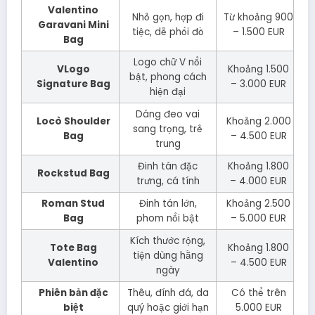
Valentino
Nhỏ gọn, hợp đi
Từ khoảng 900
Garavani Mini
tiệc, dễ phối đồ
– 1.500 EUR
Bag
Logo chữ V nổi
VLogo
Khoảng 1.500
bật, phong cách
Signature Bag
– 3.000 EUR
hiện đại
Dáng đeo vai
Locò Shoulder
Khoảng 2.000
sang trọng, trẻ
Bag
– 4.500 EUR
trung
Đinh tán đặc
Khoảng 1.800
Rockstud Bag
trưng, cá tính
– 4.000 EUR
Roman Stud
Đinh tán lớn,
Khoảng 2.500
Bag
phom nổi bật
– 5.000 EUR
Kích thước rộng,
Tote Bag
Khoảng 1.800
tiện dùng hằng
Valentino
– 4.500 EUR
ngày
Phiên bản đặc
Thêu, đính đá, da
Có thể trên
biệt
quý hoặc giới hạn
5.000 EUR