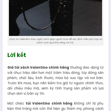
Chọn túi Valentino theo ngân sách giúp người mua dễ xác định mẫu phù hợp và
tránh vượt quá khả năng chi trả.
Lời kết
Giá túi xách Valentino chính hãng
thường dao động từ
vài chục triệu đến hơn một trăm triệu đồng, tùy dòng sản
phẩm, chất liệu, kích thước, mùa bộ sưu tập và nơi bán.
Trước khi mua, bạn nên kiểm tra giá từ nguồn chính thức,
đối chiếu mẫu mã, xem kỹ tình trạng sản phẩm và lựa
chọn đơn vị bán uy tín.
Một chiếc
túi Valentino chính hãng
không chỉ là phụ
kiện thời trang mà còn thể hiện gu thẩm mỹ, phong cách