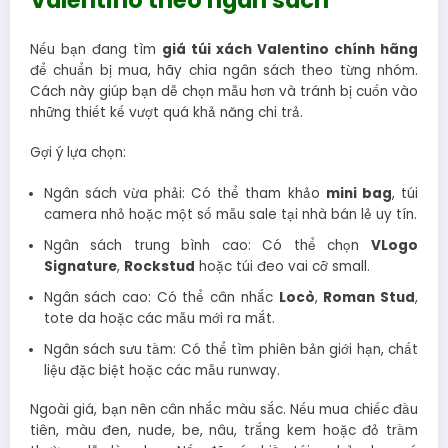
Nếu bạn đang tìm
giá túi xách Valentino chính hãng
để chuẩn bị mua, hãy chia ngân sách theo từng nhóm.
Cách này giúp bạn dễ chọn mẫu hơn và tránh bị cuốn vào
những thiết kế vượt quá khả năng chi trả.
Gợi ý lựa chọn:
Ngân sách vừa phải: Có thể tham khảo
mini bag
, túi
camera nhỏ hoặc một số mẫu sale tại nhà bán lẻ uy tín.
Ngân sách trung bình cao: Có thể chọn
VLogo
Signature
,
Rockstud
hoặc túi đeo vai cỡ small.
Ngân sách cao: Có thể cân nhắc
Locò
,
Roman Stud
,
tote da hoặc các mẫu mới ra mắt.
Ngân sách sưu tầm: Có thể tìm phiên bản giới hạn, chất
liệu đặc biệt hoặc các mẫu runway.
Ngoài giá, bạn nên cân nhắc màu sắc. Nếu mua chiếc đầu
tiên, màu đen, nude, be, nâu, trắng kem hoặc đỏ trầm