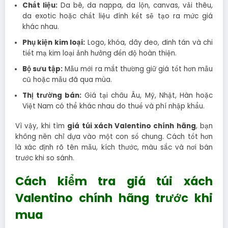
Chất liệu:
Da bê, da nappa, da lộn, canvas, vải thêu,
da exotic hoặc chất liệu đính kết sẽ tạo ra mức giá
khác nhau.
Phụ kiện kim loại:
Logo, khóa, dây đeo, đinh tán và chi
tiết mạ kim loại ảnh hưởng đến độ hoàn thiện.
Bộ sưu tập:
Mẫu mới ra mắt thường giữ giá tốt hơn mẫu
cũ hoặc mẫu đã qua mùa.
Thị trường bán:
Giá tại châu Âu, Mỹ, Nhật, Hàn hoặc
Việt Nam có thể khác nhau do thuế và phí nhập khẩu.
Vì vậy, khi tìm
giá túi xách Valentino chính hãng
, bạn
không nên chỉ dựa vào một con số chung. Cách tốt hơn
là xác định rõ tên mẫu, kích thước, màu sắc và nơi bán
trước khi so sánh.
Cách kiểm tra giá túi xách
Valentino chính hãng trước khi
mua