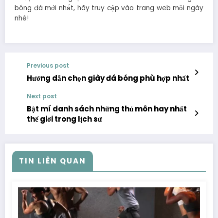
bóng đá mới nhất, hãy truy cập vào trang web mỗi ngày
nhé!
Previous post
Hướng dẫn chọn giày đá bóng phù hợp nhất
Next post
Bật mí danh sách những thủ môn hay nhất
thế giới trong lịch sử
TIN LIÊN QUAN