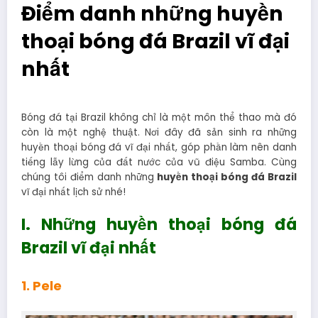
Điểm danh những huyền
thoại bóng đá Brazil vĩ đại
nhất
Bóng đá tại Brazil không chỉ là một môn thể thao mà đó
còn là một nghệ thuật. Nơi đây đã sản sinh ra những
huyền thoại bóng đá vĩ đại nhất, góp phần làm nên danh
tiếng lẫy lừng của đất nước của vũ điệu Samba. Cùng
chúng tôi điểm danh những
huyền thoại bóng đá Brazil
vĩ đại nhất lịch sử nhé!
I. Những huyền thoại bóng đá
Brazil vĩ đại nhất
1. Pele