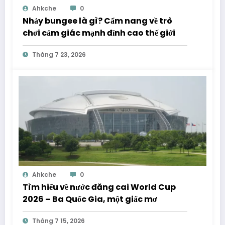
Ahkche
0
Nhảy bungee là gì? Cẩm nang về trò
chơi cảm giác mạnh đỉnh cao thế giới
Tháng 7 23, 2026
Ahkche
0
Tìm hiểu về nước đăng cai World Cup
2026 – Ba Quốc Gia, một giấc mơ
Tháng 7 15, 2026