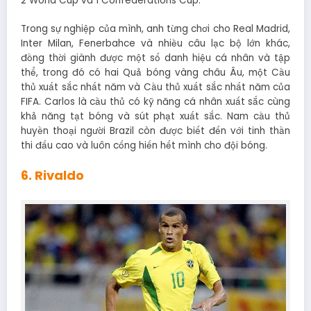
2 World Cup và 1 Confederations Cup.
Trong sự nghiệp của mình, anh từng chơi cho Real Madrid,
Inter Milan, Fenerbahce và nhiều câu lạc bộ lớn khác,
đồng thời giành được một số danh hiệu cá nhân và tập
thể, trong đó có hai Quả bóng vàng châu Âu, một Cầu
thủ xuất sắc nhất năm và Cầu thủ xuất sắc nhất năm của
FIFA. Carlos là cầu thủ có kỹ năng cá nhân xuất sắc cùng
khả năng tạt bóng và sút phạt xuất sắc. Nam cầu thủ
huyền thoại người Brazil còn được biết đến với tinh thần
thi đấu cao và luôn cống hiến hết mình cho đội bóng.
6. Rivaldo