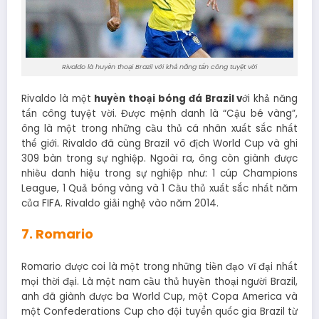
Rivaldo là huyền thoại Brazil với khả năng tấn công tuyệt vời
Rivaldo là một
huyền thoại bóng đá Brazil v
ới khả năng
tấn công tuyệt vời. Được mệnh danh là “Cậu bé vàng”,
ông là một trong những cầu thủ cá nhân xuất sắc nhất
thế giới. Rivaldo đã cùng Brazil vô địch World Cup và ghi
309 bàn trong sự nghiệp. Ngoài ra, ông còn giành được
nhiều danh hiệu trong sự nghiệp như: 1 cúp Champions
League, 1 Quả bóng vàng và 1 Cầu thủ xuất sắc nhất năm
của FIFA. Rivaldo giải nghệ vào năm 2014.
7. Romario
Romario được coi là một trong những tiền đạo vĩ đại nhất
mọi thời đại. Là một nam cầu thủ huyền thoại người Brazil,
anh đã giành được ba World Cup, một Copa America và
một Confederations Cup cho đội tuyển quốc gia Brazil từ