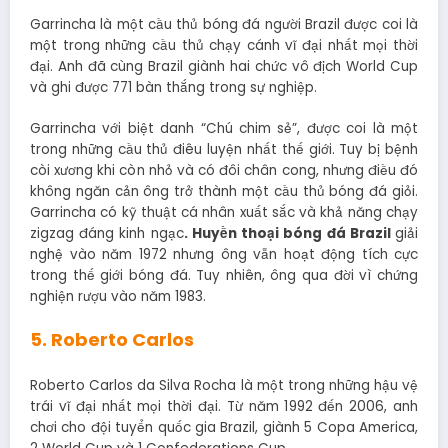
Garrincha là một cầu thủ bóng đá người Brazil được coi là
một trong những cầu thủ chạy cánh vĩ đại nhất mọi thời
đại. Anh đã cùng Brazil giành hai chức vô địch World Cup
và ghi được 771 bàn thắng trong sự nghiệp.
Garrincha với biệt danh “Chú chim sẻ”, được coi là một
trong những cầu thủ điêu luyện nhất thế giới. Tuy bị bệnh
còi xương khi còn nhỏ và có đôi chân cong, nhưng điều đó
không ngăn cản ông trở thành một cầu thủ bóng đá giỏi.
Garrincha có kỹ thuật cá nhân xuất sắc và khả năng chạy
zigzag đáng kinh ngạc
. Huyền thoại bóng đá Brazil
giải
nghệ vào năm 1972 nhưng ông vẫn hoạt động tích cực
trong thế giới bóng đá. Tuy nhiên, ông qua đời vì chứng
nghiện rượu vào năm 1983.
5. Roberto Carlos
Roberto Carlos da Silva Rocha là một trong những hậu vệ
trái vĩ đại nhất mọi thời đại. Từ năm 1992 đến 2006, anh
chơi cho đội tuyển quốc gia Brazil, giành 5 Copa America,