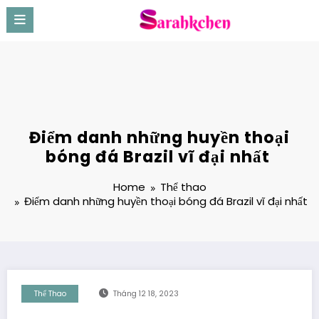
Skip
to
content
Điểm danh những huyền thoại
bóng đá Brazil vĩ đại nhất
Home
Thể thao
Điểm danh những huyền thoại bóng đá Brazil vĩ đại nhất
Thể Thao
Tháng 12 18, 2023