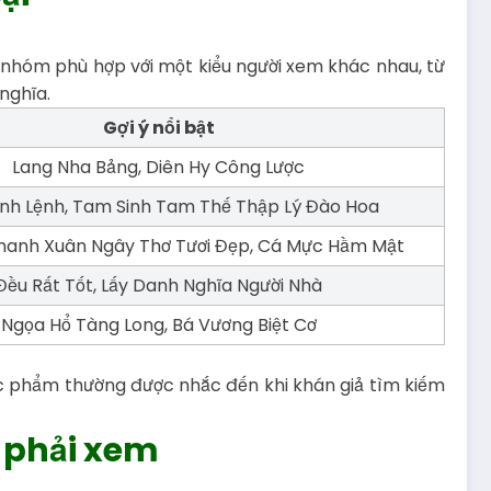
 nhóm phù hợp với một kiểu người xem khác nhau, từ
nghĩa.
Gợi ý nổi bật
Lang Nha Bảng, Diên Hy Công Lược
ình Lệnh, Tam Sinh Tam Thế Thập Lý Đào Hoa
Thanh Xuân Ngây Thơ Tươi Đẹp, Cá Mực Hầm Mật
Đều Rất Tốt, Lấy Danh Nghĩa Người Nhà
Ngọa Hổ Tàng Long, Bá Vương Biệt Cơ
ác phẩm thường được nhắc đến khi khán giả tìm kiếm
 phải xem