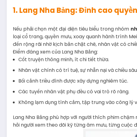
1. Lang Nha Bảng: Đỉnh cao quyề
Nếu phải chọn một đại diện tiêu biểu trong nhóm
nh
loại cổ trang, quyền mưu, xoay quanh hành trình Me
đến rộng rãi nhờ kịch bản chặt chẽ, nhân vật có chiề
Điểm đáng xem của Lang Nha Bảng:
Cốt truyện thông minh, ít chi tiết thừa.
Nhân vật chính có trí tuệ, sự nhẫn nại và chiều sâu
Bối cảnh triều đình được xây dựng nghiêm túc.
Các tuyến nhân vật phụ đều có vai trò rõ ràng.
Không lạm dụng tình cảm, tập trung vào công lý v
Lang Nha Bảng phù hợp với người thích phim chậm r
hỏi người xem theo dõi kỹ từng âm mưu, từng cuộc đố