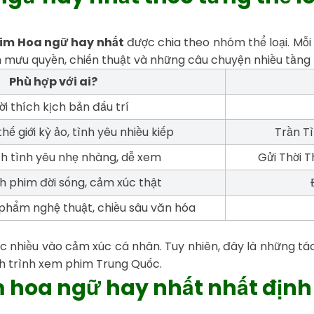
im Hoa ngữ hay nhất
được chia theo nhóm thể loại. Mỗi
 mưu quyền, chiến thuật và những câu chuyện nhiều tầng 
Phù hợp với ai?
i thích kịch bản đấu trí
hế giới kỳ ảo, tình yêu nhiều kiếp
Trần T
ch tình yêu nhẹ nhàng, dễ xem
Gửi Thời 
h phim đời sống, cảm xúc thật
 phẩm nghệ thuật, chiều sâu văn hóa
ộc nhiều vào cảm xúc cá nhân. Tuy nhiên, đây là những t
h trình xem phim Trung Quốc.
 hoa ngữ hay nhất nhất định