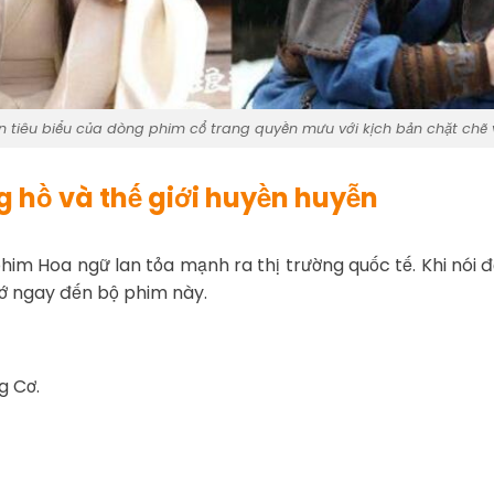
n tiêu biểu của dòng phim cổ trang quyền mưu với kịch bản chặt chẽ 
ang hồ và thế giới huyền huyễn
im Hoa ngữ lan tỏa mạnh ra thị trường quốc tế. Khi nói 
nhớ ngay đến bộ phim này.
g Cơ.