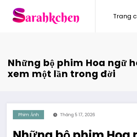
Skip
to
Trang 
content
Những bộ phim Hoa ngữ h
xem một lần trong đời
Phim Ảnh
Tháng 5 17, 2026
Những bộ phim Hoa n