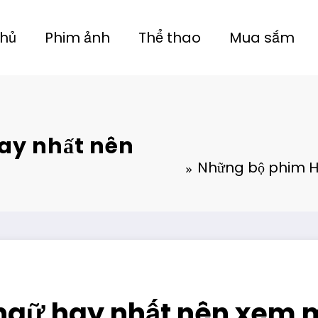
chủ
Phim ảnh
Thể thao
Mua sắm
ay nhất nên
Những bộ phim H
gữ hay nhất nên xem mộ