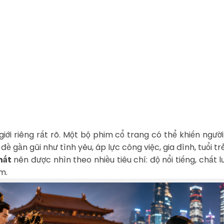
i riêng rất rõ. Một bộ phim cổ trang có thể khiến người 
ề gần gũi như tình yêu, áp lực công việc, gia đình, tuổi tr
hất
nên được nhìn theo nhiều tiêu chí: độ nổi tiếng, chất 
m.