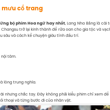
n mưu cổ trang
ững bộ phim Hoa ngữ hay nhất
, Lang Nha Bảng là cái 
i Changsu trở lại kinh thành để rửa oan cho gia tộc và vạ
u sâu và cách kể chuyện giàu tính đấu trí.
 nội tâm.
à lòng trung nghĩa.
ãi nhưng chắc tay. Đây không phải kiểu phim chỉ xem để
i thoại và từng bước đi của nhân vật.