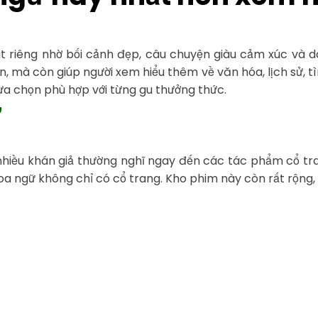
t riêng nhờ bối cảnh đẹp, câu chuyện giàu cảm xúc và dà
, mà còn giúp người xem hiểu thêm về văn hóa, lịch sử, tình
lựa chọn phù hợp với từng gu thưởng thức.
ữ
 nhiều khán giả thường nghĩ ngay đến các tác phẩm cổ tr
Hoa ngữ không chỉ có cổ trang. Kho phim này còn rất rộng,