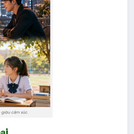
n giàu cảm xúc.
ại