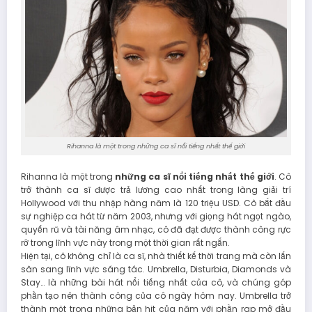
Rihanna là một trong những ca sĩ nổi tiếng nhất thế giới
Rihanna là một trong
những ca sĩ nổi tiếng nhất thế giới
. Cô
trở thành ca sĩ được trả lương cao nhất trong làng giải trí
Hollywood với thu nhập hàng năm là 120 triệu USD. Cô bắt đầu
sự nghiệp ca hát từ năm 2003, nhưng với giọng hát ngọt ngào,
quyến rũ và tài năng âm nhạc, cô đã đạt được thành công rực
rỡ trong lĩnh vực này trong một thời gian rất ngắn.
Hiện tại, cô không chỉ là ca sĩ, nhà thiết kế thời trang mà còn lấn
sân sang lĩnh vực sáng tác. Umbrella, Disturbia, Diamonds và
Stay… là những bài hát nổi tiếng nhất của cô, và chúng góp
phần tạo nên thành công của cô ngày hôm nay. Umbrella trở
thành một trong những bản hit của năm với phần rap mở đầu