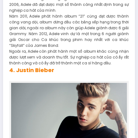
2006, Adele đã đạt được một số thành công nhất định trong sự
nghiệp ca hát của mình.
Năm 2011, Adele phát hành album “21” cũng đạt được thành
công vang dội, album đứng đầu các bảng xếp hạng trong thời
gian dài, ngoài ra album này còn giúp Adele giành được 6 giải
Grammy. Năm 2012, Adele vinh dự là một trong 6 người giành
giải Oscar cho Ca khúc trong phim hay nhất với ca khúc
“Skyfall” của James Bond.
Ngoài ra, Adele còn phát hành một số album khác cũng nhận
được lượt xem và doanh thu tốt. Sự nghiệp ca hát của cô ấy rất
thành công và cô ấy đã trở thành một ca sĩ hàng đầu.
4. Justin Bieber