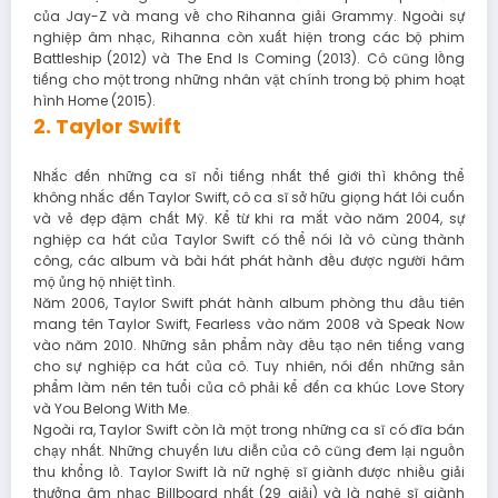
của Jay-Z và mang về cho Rihanna giải Grammy. Ngoài sự
nghiệp âm nhạc, Rihanna còn xuất hiện trong các bộ phim
Battleship (2012) và The End Is Coming (2013). Cô cũng lồng
tiếng cho một trong những nhân vật chính trong bộ phim hoạt
hình Home (2015).
2. Taylor Swift
Nhắc đến những ca sĩ nổi tiếng nhất thế giới thì không thể
không nhắc đến Taylor Swift, cô ca sĩ sở hữu giọng hát lôi cuốn
và vẻ đẹp đậm chất Mỹ. Kể từ khi ra mắt vào năm 2004, sự
nghiệp ca hát của Taylor Swift có thể nói là vô cùng thành
công, các album và bài hát phát hành đều được người hâm
mộ ủng hộ nhiệt tình.
Năm 2006, Taylor Swift phát hành album phòng thu đầu tiên
mang tên Taylor Swift, Fearless vào năm 2008 và Speak Now
vào năm 2010. Những sản phẩm này đều tạo nên tiếng vang
cho sự nghiệp ca hát của cô. Tuy nhiên, nói đến những sản
phẩm làm nên tên tuổi của cô phải kể đến ca khúc Love Story
và You Belong With Me.
Ngoài ra, Taylor Swift còn là một trong những ca sĩ có đĩa bán
chạy nhất. Những chuyến lưu diễn của cô cũng đem lại nguồn
thu khổng lồ. Taylor Swift là nữ nghệ sĩ giành được nhiều giải
thưởng âm nhạc Billboard nhất (29 giải) và là nghệ sĩ giành