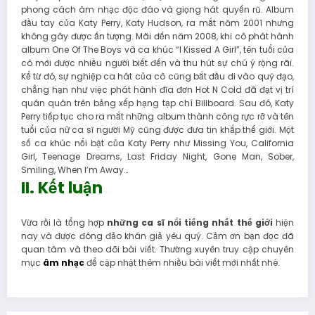
phong cách âm nhạc độc đáo và giọng hát quyến rũ. Album
đầu tay của Katy Perry, Katy Hudson, ra mắt năm 2001 nhưng
không gây được ấn tượng. Mãi đến năm 2008, khi cô phát hành
album One Of The Boys và ca khúc “I Kissed A Girl”, tên tuổi của
cô mới được nhiều người biết đến và thu hút sự chú ý rộng rãi.
Kể từ đó, sự nghiệp ca hát của cô cũng bắt đầu đi vào quỹ đạo,
chẳng hạn như việc phát hành đĩa đơn Hot N Cold đã đạt vị trí
quán quân trên bảng xếp hạng tạp chí Billboard. Sau đó, Katy
Perry tiếp tục cho ra mắt những album thành công rực rỡ và tên
tuổi của nữ ca sĩ người Mỹ cũng được đưa tin khắp thế giới. Một
số ca khúc nổi bật của Katy Perry như Missing You, California
Girl, Teenage Dreams, Last Friday Night, Gone Man, Sober,
Smiling, When I’m Away…
II. Kết luận
Vừa rồi là tổng hợp
những ca sĩ nổi tiếng nhất thế giới
hiện
nay và được đông đảo khán giả yêu quý. Cảm ơn bạn đọc đã
quan tâm và theo dõi bài viết. Thường xuyên truy cập chuyên
mục
âm nhạc
để cập nhật thêm nhiều bài viết mới nhất nhé.