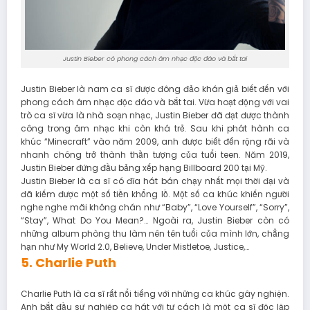
Justin Bieber có phong cách âm nhạc độc đáo và bắt tai
Justin Bieber là nam ca sĩ được đông đảo khán giả biết đến với
phong cách âm nhạc độc đáo và bắt tai. Vừa hoạt động với vai
trò ca sĩ vừa là nhà soạn nhạc, Justin Bieber đã đạt được thành
công trong âm nhạc khi còn khá trẻ. Sau khi phát hành ca
khúc “Minecraft” vào năm 2009, anh được biết đến rộng rãi và
nhanh chóng trở thành thần tượng của tuổi teen. Năm 2019,
Justin Bieber đứng đầu bảng xếp hạng Billboard 200 tại Mỹ.
Justin Bieber là ca sĩ có đĩa hát bán chạy nhất mọi thời đại và
đã kiếm được một số tiền khổng lồ. Một số ca khúc khiến người
nghe nghe mãi không chán như “Baby”, “Love Yourself”, “Sorry”,
“Stay”, What Do You Mean?… Ngoài ra, Justin Bieber còn có
những album phòng thu làm nên tên tuổi của mình lớn, chẳng
hạn như My World 2.0, Believe, Under Mistletoe, Justice,…
5. Charlie Puth
Charlie Puth là ca sĩ rất nổi tiếng với những ca khúc gây nghiện.
Anh bắt đầu sự nghiệp ca hát với tư cách là một ca sĩ độc lập