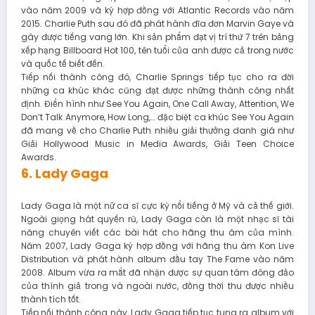
vào năm 2009 và ký hợp đồng với Atlantic Records vào năm
2015. Charlie Puth sau đó đã phát hành đĩa đơn Marvin Gaye và
gây được tiếng vang lớn. Khi sản phẩm đạt vị trí thứ 7 trên bảng
xếp hạng Billboard Hot 100, tên tuổi của anh được cả trong nước
và quốc tế biết đến.
Tiếp nối thành công đó, Charlie Springs tiếp tục cho ra đời
những ca khúc khác cũng đạt được những thành công nhất
định. Điển hình như See You Again, One Call Away, Attention, We
Don’t Talk Anymore, How Long,… đặc biệt ca khúc See You Again
đã mang về cho Charlie Puth nhiều giải thưởng danh giá như
Giải Hollywood Music in Media Awards, Giải Teen Choice
Awards.
6. Lady Gaga
Lady Gaga là một nữ ca sĩ cực kỳ nổi tiếng ở Mỹ và cả thế giới.
Ngoài giọng hát quyến rũ, Lady Gaga còn là một nhạc sĩ tài
năng chuyên viết các bài hát cho hãng thu âm của mình.
Năm 2007, Lady Gaga ký hợp đồng với hãng thu âm Kon Live
Distribution và phát hành album đầu tay The Fame vào năm
2008. Album vừa ra mắt đã nhận được sự quan tâm đông đảo
của thính giả trong và ngoài nước, đồng thời thu được nhiều
thành tích tốt.
Tiếp nối thành công này, Lady Gaga tiếp tục tung ra album với