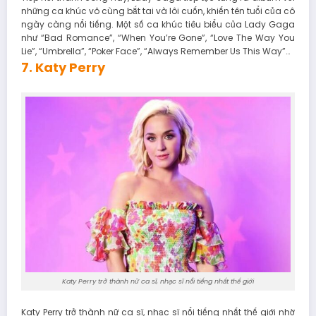
những ca khúc vô cùng bắt tai và lôi cuốn, khiến tên tuổi của cô
ngày càng nổi tiếng. Một số ca khúc tiêu biểu của Lady Gaga
như “Bad Romance”, “When You’re Gone”, “Love The Way You
Lie”, “Umbrella”, “Poker Face”, “Always Remember Us This Way”…
7. Katy Perry
Katy Perry trở thành nữ ca sĩ, nhạc sĩ nổi tiếng nhất thế giới
Katy Perry trở thành nữ ca sĩ, nhạc sĩ nổi tiếng nhất thế giới nhờ