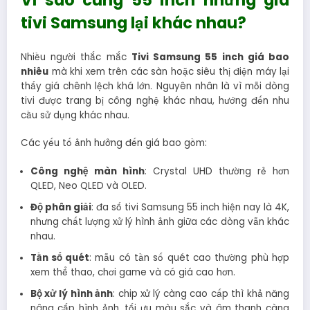
tivi Samsung lại khác nhau?
Nhiều người thắc mắc
Tivi Samsung 55 inch giá bao
nhiêu
mà khi xem trên các sàn hoặc siêu thị điện máy lại
thấy giá chênh lệch khá lớn. Nguyên nhân là vì mỗi dòng
tivi được trang bị công nghệ khác nhau, hướng đến nhu
cầu sử dụng khác nhau.
Các yếu tố ảnh hưởng đến giá bao gồm:
Công nghệ màn hình
: Crystal UHD thường rẻ hơn
QLED, Neo QLED và OLED.
Độ phân giải
: đa số tivi Samsung 55 inch hiện nay là 4K,
nhưng chất lượng xử lý hình ảnh giữa các dòng vẫn khác
nhau.
Tần số quét
: mẫu có tần số quét cao thường phù hợp
xem thể thao, chơi game và có giá cao hơn.
Bộ xử lý hình ảnh
: chip xử lý càng cao cấp thì khả năng
nâng cấp hình ảnh, tối ưu màu sắc và âm thanh càng