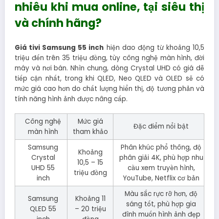
nhiêu khi mua online, tại siêu thị
và chính hãng?
Giá tivi Samsung 55 inch
hiện dao động từ khoảng 10,5
triệu đến trên 35 triệu đồng, tùy công nghệ màn hình, đời
máy và nơi bán. Nhìn chung, dòng Crystal UHD có giá dễ
tiếp cận nhất, trong khi QLED, Neo QLED và OLED sẽ có
mức giá cao hơn do chất lượng hiển thị, độ tương phản và
tính năng hình ảnh được nâng cấp.
Công nghệ
Mức giá
Đặc điểm nổi bật
màn hình
tham khảo
Samsung
Phân khúc phổ thông, độ
Khoảng
Crystal
phân giải 4K, phù hợp nhu
10,5 – 15
UHD 55
cầu xem truyền hình,
triệu đồng
inch
YouTube, Netflix cơ bản
Màu sắc rực rỡ hơn, độ
Samsung
Khoảng 11
sáng tốt, phù hợp gia
QLED 55
– 20 triệu
đình muốn hình ảnh đẹp