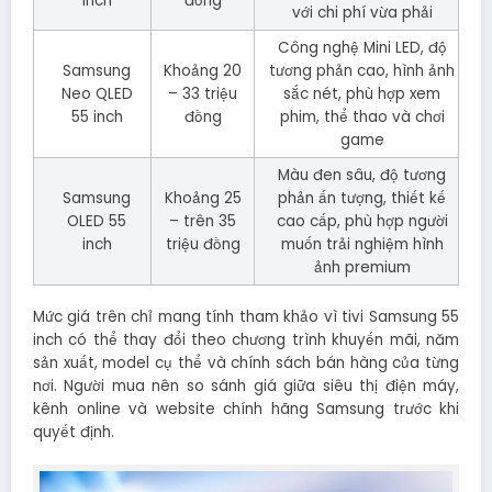
inch
đồng
với chi phí vừa phải
Công nghệ Mini LED, độ
Samsung
Khoảng 20
tương phản cao, hình ảnh
Neo QLED
– 33 triệu
sắc nét, phù hợp xem
55 inch
đồng
phim, thể thao và chơi
game
Màu đen sâu, độ tương
Samsung
Khoảng 25
phản ấn tượng, thiết kế
OLED 55
– trên 35
cao cấp, phù hợp người
inch
triệu đồng
muốn trải nghiệm hình
ảnh premium
Mức giá trên chỉ mang tính tham khảo vì tivi Samsung 55
inch có thể thay đổi theo chương trình khuyến mãi, năm
sản xuất, model cụ thể và chính sách bán hàng của từng
nơi. Người mua nên so sánh giá giữa siêu thị điện máy,
kênh online và website chính hãng Samsung trước khi
quyết định.