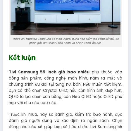
Trước khi mua tivi Samsung 55 inch, người dùng nên kiểm tra cổng kết nối, độ
phân giải, âm thanh, bảo hành và chính sách lắp đặt.
Kết luận
Tivi Samsung 55 inch giá bao nhiêu
phụ thuộc vào
dòng sản phẩm, công nghệ màn hình, năm ra mắt và
chương trình ưu đãi tại từng nơi bán. Nếu muốn tiết kiệm,
bạn có thể chọn Crystal UHD; nếu cần hình ảnh đẹp hơn,
QLED là lựa chọn cân bằng; còn Neo QLED hoặc OLED phù
hợp với nhu cầu cao cấp.
Trước khi mua, hãy so sánh giá, kiểm tra bảo hành, đọc
đánh giá người dùng và xác định rõ ngân sách. Chọn
đúng nhu cầu sẽ giúp bạn sở hữu chiếc tivi Samsung 55