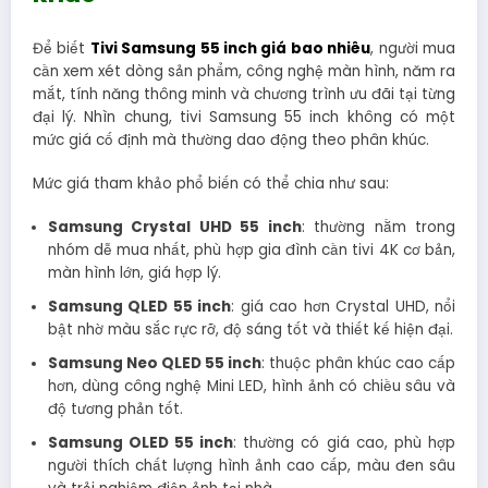
Để biết
Tivi Samsung 55 inch giá bao nhiêu
, người mua
cần xem xét dòng sản phẩm, công nghệ màn hình, năm ra
mắt, tính năng thông minh và chương trình ưu đãi tại từng
đại lý. Nhìn chung, tivi Samsung 55 inch không có một
mức giá cố định mà thường dao động theo phân khúc.
Mức giá tham khảo phổ biến có thể chia như sau:
Samsung Crystal UHD 55 inch
: thường nằm trong
nhóm dễ mua nhất, phù hợp gia đình cần tivi 4K cơ bản,
màn hình lớn, giá hợp lý.
Samsung QLED 55 inch
: giá cao hơn Crystal UHD, nổi
bật nhờ màu sắc rực rỡ, độ sáng tốt và thiết kế hiện đại.
Samsung Neo QLED 55 inch
: thuộc phân khúc cao cấp
hơn, dùng công nghệ Mini LED, hình ảnh có chiều sâu và
độ tương phản tốt.
Samsung OLED 55 inch
: thường có giá cao, phù hợp
người thích chất lượng hình ảnh cao cấp, màu đen sâu