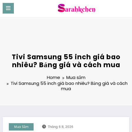
Skip
to
content
Tivi Samsung 55 inch giá bao
nhiêu? Bảng giá và cách mua
Home
Mua sắm
Tivi Samsung 55 inch giá bao nhiêu? Bảng giá và cách
mua
Mua Sắm
Tháng 6 8, 2026