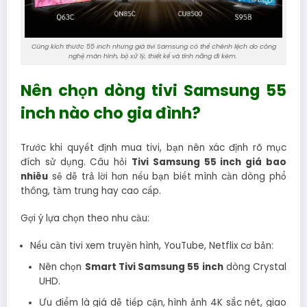
Cùng kích thước 55 inch nhưng giá tivi Samsung có thể chênh lệch do công
nghệ màn hình, bộ xử lý, thiết kế và tính năng đi kèm.
Nên chọn dòng tivi Samsung 55
inch nào cho gia đình?
Trước khi quyết định mua tivi, bạn nên xác định rõ mục
đích sử dụng. Câu hỏi
Tivi Samsung 55 inch giá bao
nhiêu
sẽ dễ trả lời hơn nếu bạn biết mình cần dòng phổ
thông, tầm trung hay cao cấp.
Gợi ý lựa chọn theo nhu cầu:
Nếu cần tivi xem truyền hình, YouTube, Netflix cơ bản:
Nên chọn
Smart Tivi Samsung 55 inch
dòng Crystal
UHD.
Ưu điểm là giá dễ tiếp cận, hình ảnh 4K sắc nét, giao