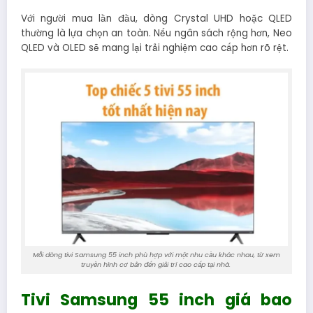
Với người mua lần đầu, dòng Crystal UHD hoặc QLED
thường là lựa chọn an toàn. Nếu ngân sách rộng hơn, Neo
QLED và OLED sẽ mang lại trải nghiệm cao cấp hơn rõ rệt.
Mỗi dòng tivi Samsung 55 inch phù hợp với một nhu cầu khác nhau, từ xem
truyền hình cơ bản đến giải trí cao cấp tại nhà.
Tivi Samsung 55 inch giá bao