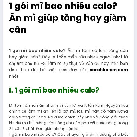
1 gói mì bao nhiêu calo?
Ăn mì giúp tăng hay giảm
cân
1 gói mì bao nhiêu calo?
Ăn mì tôm có làm tăng cân
hay giảm cân? Đây là thắc mắc của nhiều người, nhất là
chị em phụ nữ. Để làm rõ sự thật về vấn đề này, mời bạn
đọc theo dõi bài viết dưới đây của
sarahkchen.com
nhé!
I. 1 gói mì bao nhiêu calo?
Mì tôm là món ăn nhanh vì tiện lợi và ít tốn kém. Nguyên liệu
chính để làm mì ăn liền là bột mì, loại mì này có hàm lượng
calo tương đối cao. Nó được chiên, sấy khô và đóng gói trước
khi đưa ra thị trường. Khi uống chỉ cần pha với nước nóng trong
2 hoặc 3 phút. Đơn giản nhưng tiện lợi.
1 gói mì bao nhiêu calo? Các chuyên gia dinh dưỡng cho biết