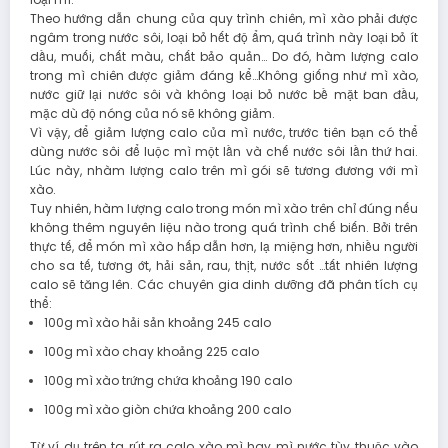
Theo hướng dẫn chung của quy trình chiên, mì xào phải được
ngâm trong nước sôi, loại bỏ hết độ ẩm, quá trình này loại bỏ ít
dầu, muối, chất màu, chất bảo quản… Do đó, hàm lượng calo
trong mì chiên được giảm đáng kể…Không giống như mì xào,
nước giữ lại nước sôi và không loại bỏ nước bề mặt ban đầu,
mặc dù độ nóng của nó sẽ không giảm.
Vì vậy, để giảm lượng calo của mì nước, trước tiên bạn có thể
dùng nước sôi để luộc mì một lần và chế nước sôi lần thứ hai.
Lúc này, nhàm lượng calo trên mì gói sẽ tương đương với mì
xào.
Tuy nhiên, hàm lượng calo trong món mì xào trên chỉ đúng nếu
không thêm nguyên liệu nào trong quá trình chế biến. Bởi trên
thực tế, để món mì xào hấp dẫn hơn, lạ miệng hơn, nhiều người
cho sa tế, tương ớt, hải sản, rau, thịt, nước sốt …tất nhiên lượng
calo sẽ tăng lên. Các chuyên gia dinh dưỡng đã phân tích cụ
thể:
100g mì xào hải sản khoảng 245 calo
100g mì xào chay khoảng 225 calo
100g mì xào trứng chứa khoảng 190 calo
100g mì xào giòn chứa khoảng 200 calo
Từ ví dụ trên ta rút ra calo xào mì hay mì nước tùy thuộc vào