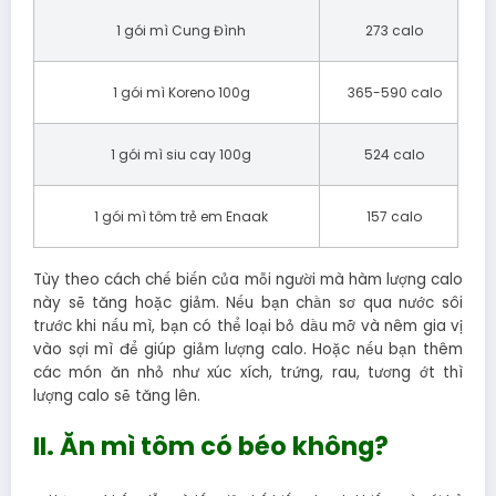
1 gói mì Cung Đình
273 calo
1 gói mì Koreno 100g
365-590 calo
1 gói mì siu cay 100g
524 calo
1 gói mì tôm trẻ em Enaak
157 calo
Tùy theo cách chế biến của mỗi người mà hàm lượng calo
này sẽ tăng hoặc giảm. Nếu bạn chần sơ qua nước sôi
trước khi nấu mì, bạn có thể loại bỏ dầu mỡ và nêm gia vị
vào sợi mì để giúp giảm lượng calo. Hoặc nếu bạn thêm
các món ăn nhỏ như xúc xích, trứng, rau, tương ớt thì
lượng calo sẽ tăng lên.
II. Ăn mì tôm có béo không?