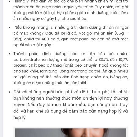
Hương vị hấp dẫn và tốc độ chế biến nhanh khiến mì gói trở
thành món ăn được nhiều người yêu thích. Tuy nhiên, mì gói
không phải là một loại thực phẩm giàu dinh dưỡng, luôn tiềm
ẩn nhiều nguy cơ gây hại cho sức khỏe.
Nếu không mang lại nhiều giá trị dinh dưỡng thì ăn mì gói
có mập không? Câu trả lời là có. Một gói mì ăn liền (65g –
85g) chứa tới 400 calo, gần một phần ba con số mà một
người cần một ngày.
Thành phần dinh dưỡng của mì ăn liền có chứa:
carbohydrate nên lượng mỡ trong cơ thể là 33,7% đến 10,7%
protein, chất béo dư thừa (chất béo chuyển hóa) không tốt
cho sức khỏe, làm tăng lượng mỡ trong cơ thể. Ăn quá nhiều
mì gói cũng có thể dẫn đến tình trạng chán ăn, biếng ăn,
không ăn được những thức ăn cần thiết.
Đối với những người béo phì và dễ bị béo phì, tốt nhất
bạn không nên thưởng thức món ăn tiện lợi này thường
xuyên. Nếu đây là món khoái khẩu, bạn cũng nên thay
đổi và hạn chế sử dụng để đảm bảo cân nặng hợp lý và
hợp lý.