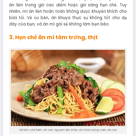
ăn liền trong giờ cao điểm hoặc giờ sáng hạn chế. Tuy
nhiên, mì ăn liền hoàn toàn không được khuyến khích cho
bữa tối. Về cơ bản, ăn khuya thực sự không tốt cho dạ
dày của bạn, và ăn mì gói sẽ không làm bạn béo.
3. Hạn chế ăn mì tôm trứng, thịt
Mì tôm chế biến với các nguyên liệu khác sẽ chứa lượng calo rất cao