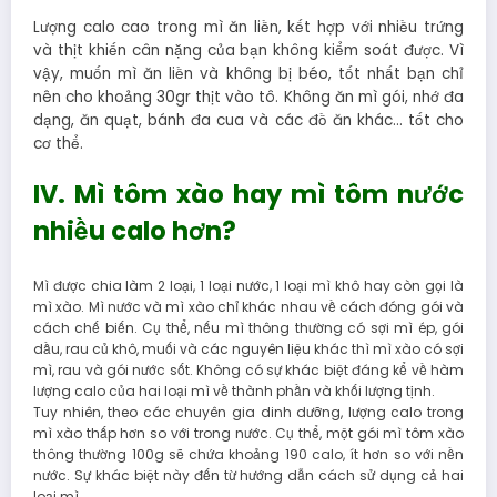
Lượng calo cao trong mì ăn liền, kết hợp với nhiều trứng
và thịt khiến cân nặng của bạn không kiểm soát được. Vì
vậy, muốn mì ăn liền và không bị béo, tốt nhất bạn chỉ
nên cho khoảng 30gr thịt vào tô. Không ăn mì gói, nhớ đa
dạng, ăn quạt, bánh đa cua và các đồ ăn khác… tốt cho
cơ thể.
IV. Mì tôm xào hay mì tôm nước
nhiều calo hơn?
Mì được chia làm 2 loại, 1 loại nước, 1 loại mì khô hay còn gọi là
mì xào. Mì nước và mì xào chỉ khác nhau về cách đóng gói và
cách chế biến. Cụ thể, nếu mì thông thường có sợi mì ép, gói
dầu, rau củ khô, muối và các nguyên liệu khác thì mì xào có sợi
mì, rau và gói nước sốt. Không có sự khác biệt đáng kể về hàm
lượng calo của hai loại mì về thành phần và khối lượng tịnh.
Tuy nhiên, theo các chuyên gia dinh dưỡng, lượng calo trong
mì xào thấp hơn so với trong nước. Cụ thể, một gói mì tôm xào
thông thường 100g sẽ chứa khoảng 190 calo, ít hơn so với nền
nước. Sự khác biệt này đến từ hướng dẫn cách sử dụng cả hai
loại mì.