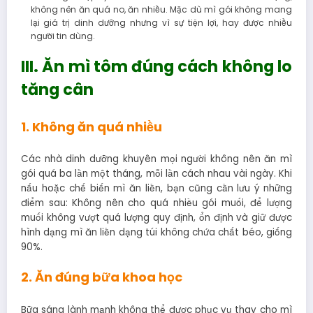
không nên ăn quá no, ăn nhiều. Mặc dù mì gói không mang
lại giá trị dinh dưỡng nhưng vì sự tiện lợi, hay được nhiều
người tin dùng.
III. Ăn mì tôm đúng cách không lo
tăng cân
1. Không ăn quá nhiều
Các nhà dinh dưỡng khuyên mọi người không nên ăn mì
gói quá ba lần một tháng, mỗi lần cách nhau vài ngày. Khi
nấu hoặc chế biến mì ăn liền, bạn cũng cần lưu ý những
điểm sau: Không nên cho quá nhiều gói muối, để lượng
muối không vượt quá lượng quy định, ổn định và giữ được
hình dạng mì ăn liền dạng túi không chứa chất béo, giống
90%.
2. Ăn đúng bữa khoa học
Bữa sáng lành mạnh không thể được phục vụ thay cho mì