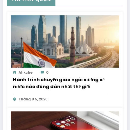
Ahkche
0
Hành trình chuyển giao ngôi vương về
nước nào đông dân nhất thế giới
Tháng 8 5, 2026