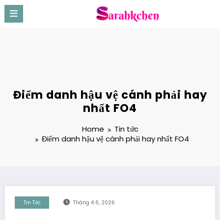
Skip
to
content
Điểm danh hậu vệ cánh phải hay
nhất FO4
Home
Tin tức
Điểm danh hậu vệ cánh phải hay nhất FO4
Tin Tức
Tháng 4 6, 2026