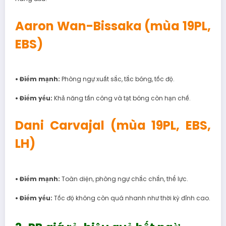
Aaron Wan-Bissaka (mùa 19PL,
EBS)
• Điểm mạnh:
Phòng ngự xuất sắc, tắc bóng, tốc độ.
• Điểm yếu:
Khả năng tấn công và tạt bóng còn hạn chế.
Dani Carvajal (mùa 19PL, EBS,
LH)
• Điểm mạnh:
Toàn diện, phòng ngự chắc chắn, thể lực.
• Điểm yếu:
Tốc độ không còn quá nhanh như thời kỳ đỉnh cao.