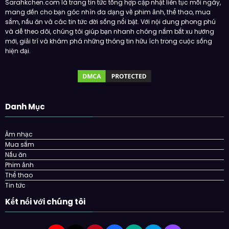
Sarahkchen.com là trang tin tức tổng hợp cập nhật liên tục mỗi ngày,
mang đến cho bạn góc nhìn đa dạng về phim ảnh, thể thao, mua
sắm, nấu ăn và các tin tức đời sống nổi bật. Với nội dung phong phú
và dễ theo dõi, chúng tôi giúp bạn nhanh chóng nắm bắt xu hướng
mới, giải trí và khám phá những thông tin hữu ích trong cuộc sống
hiện đại.
Danh Mục
Âm nhạc
Mua sắm
Nấu ăn
Phim ảnh
Thể thao
Tin tức
Kết nối với chúng tôi