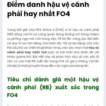
Điểm danh hậu vệ cánh
phải hay nhất FO4
Trong thế giới của FIFA Online 4 (FO4), vị trí hậu vệ cánh phải
(RB) đóng vai trò vô cùng quan trọng, không chỉ trong nhiệm
vụ phòng ngự mà còn trong việc hỗ trợ tấn công, tạo đột biến
và duy trì sự cân bằng cho toàn đội. Với sự đa dạng của các
thẻ cầu thủ và chiến thuật khác nhau, việc lựa chọn một
hậu vệ
cánh phải hay nhất fo4
luôn là bài toán khó khăn đối với
nhiều game thủ. Bài viết này sẽ phân tích sâu về các yếu tố
cần có của một RB xuất sắc trong FO4 và gợi ý những cái tên
nổi bật, từ những huyền thoại đến các ngôi sao đang lên.
Tiêu chí đánh giá một hậu vệ
cánh phải (RB) xuất sắc trong
FO4