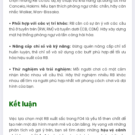
chọn những RB có tốc độ, kỹ thuật và khả năng tạt bóng tốt như
Cancelo, Hakimi. Nếu bạn thích phòng ngự chắc chắn, hãy cân
nhắc Walker, Wan-Bissaka.
• Phối hợp với các vị trí khác:
RB cần có sự ăn ý với các cầu
thủ ở tuyến trên (RW, RM) và tuyến dưới (CB, CDM). Hãy xây dựng
một hệ thống phòng ngự và tấn công hài hòa.
• Nâng cấp chỉ số và kỹ năng:
Đừng quên nâng cấp chỉ số
huấn luyện, thẻ chỉ số và sử dụng các buff phù hợp để tối ưu
hóa hiệu suất của RB.
• Thử nghiệm và trải nghiệm:
Mỗi người chơi có một cảm
nhận khác nhau về cầu thủ. Hãy thử nghiệm nhiều RB khác
nhau để tìm ra người phù hợp nhất với phong cách chơi và đội
hình của bạn.
Kết luận
Việc lựa chọn một RB xuất sắc trong FO4 là yếu tố then chốt để
tạo nên một đội hình mạnh mẽ và cân bằng. Hy vọng với những
phân tích và gợi ý trên, bạn sẽ tìm được những
hậu vệ cánh