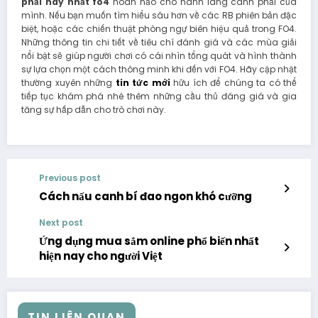
phải hay nhất fo4
hoàn hảo cho hành lang cánh phải của
mình. Nếu bạn muốn tìm hiểu sâu hơn về các RB phiên bản đặc
biệt, hoặc các chiến thuật phòng ngự biên hiệu quả trong FO4.
Những thông tin chi tiết về tiêu chí đánh giá và các mùa giải
nổi bật sẽ giúp người chơi có cái nhìn tổng quát và hình thành
sự lựa chọn một cách thông minh khi đến với FO4. Hãy cập nhật
thường xuyên những
tin tức mới
hữu ích để chúng ta có thể
tiếp tục khám phá nhé thêm những cầu thủ đáng giá và gia
tăng sự hấp dẫn cho trò chơi này.
Previous post
Cách nấu canh bí đao ngon khó cưỡng
Next post
Ứng dụng mua sắm online phổ biến nhất
hiện nay cho người Việt
TIN LIÊN QUAN