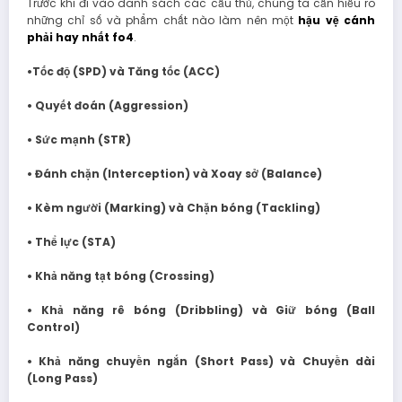
Trước khi đi vào danh sách các cầu thủ, chúng ta cần hiểu rõ
những chỉ số và phẩm chất nào làm nên một
hậu vệ cánh
phải hay nhất fo4
.
•Tốc độ (SPD) và Tăng tốc (ACC)
• Quyết đoán (Aggression)
• Sức mạnh (STR)
• Đánh chặn (Interception) và Xoay sở (Balance)
• Kèm người (Marking) và Chặn bóng (Tackling)
• Thể lực (STA)
• Khả năng tạt bóng (Crossing)
• Khả năng rê bóng (Dribbling) và Giữ bóng (Ball
Control)
• Khả năng chuyền ngắn (Short Pass) và Chuyền dài
(Long Pass)